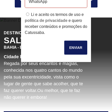
Li e aceito os termos de uso e
política de privacidade
e quero
receber conteúdos e promoções do
Catussaba.
DESTINO
SALVADOR
BAHIA - BRASIL
ENVIAR
Cidade boa, de gente que se atrai!
Regada por seus encantos e magias,
conhecida nos quatro cantos do mundo
pela sua excentricidade, vista como o
lugar de gente que sabe acolher, que te
faz querer voltar.Ou melhor, que te faz
não querer ir embora!